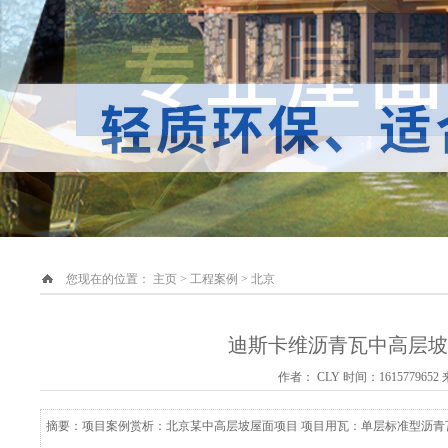
您现在的位置：
主页
>
工程案例
>
北京
迪斯卡维沥青瓦中高层坡
作者： CLY 时间：1615779652
摘要：项目案例赏析：北京某中高层坡屋面项目 项目用瓦：单层标准型沥青